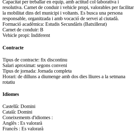
Capacitat per treballar en equip, amb actitud col·laborativa i
resolutiva. Carnet de conduir i vehicle propi, valorables per facilitar
la mobilitat dins del municipi i voltants. Es busca una persona
responsable, organitzada i amb vocació de servei al ciutadà.
Formació acadèmica:
Estudis Secundàris (Batxillerat)
Carnet de conduir:
B
Vehicle propi:
Indiferent
Contracte
Tipus de contracte:
fix discontinu
Salari aproximat:
segons conveni
Tipus de jornada:
Jornada completa
Horari:
de dilluns a diumenge amb dos dies lliures a la setmana
rotatiu
Idiomes
Castellà:
Domini
Català:
Domini
Coneixements d'idiomes :
Anglès :
Es valorarà
Francès :
Es valorarà