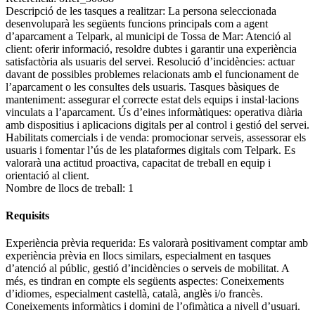
Descripció de les tasques a realitzar:
La persona seleccionada
desenvoluparà les següents funcions principals com a agent
d’aparcament a Telpark, al municipi de Tossa de Mar: Atenció al
client: oferir informació, resoldre dubtes i garantir una experiència
satisfactòria als usuaris del servei. Resolució d’incidències: actuar
davant de possibles problemes relacionats amb el funcionament de
l’aparcament o les consultes dels usuaris. Tasques bàsiques de
manteniment: assegurar el correcte estat dels equips i instal·lacions
vinculats a l’aparcament. Ús d’eines informàtiques: operativa diària
amb dispositius i aplicacions digitals per al control i gestió del servei.
Habilitats comercials i de venda: promocionar serveis, assessorar els
usuaris i fomentar l’ús de les plataformes digitals com Telpark. Es
valorarà una actitud proactiva, capacitat de treball en equip i
orientació al client.
Nombre de llocs de treball:
1
Requisits
Experiència prèvia requerida:
Es valorarà positivament comptar amb
experiència prèvia en llocs similars, especialment en tasques
d’atenció al públic, gestió d’incidències o serveis de mobilitat. A
més, es tindran en compte els següents aspectes: Coneixements
d’idiomes, especialment castellà, català, anglès i/o francès.
Coneixements informàtics i domini de l’ofimàtica a nivell d’usuari.