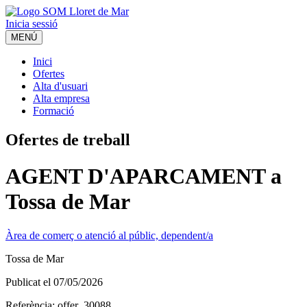
Inicia sessió
MENÚ
Inici
Ofertes
Alta d'usuari
Alta empresa
Formació
Ofertes de treball
AGENT D'APARCAMENT a
Tossa de Mar
Àrea de comerç o atenció al públic, dependent/a
Tossa de Mar
Publicat el
07/05/2026
Referència:
offer_30088