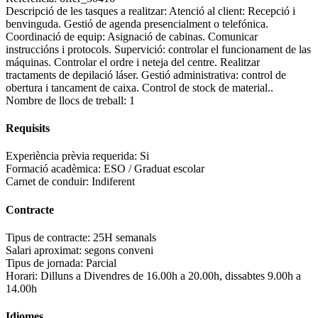
Descripció de les tasques a realitzar:
Atenció al client: Recepció i
benvinguda. Gestió de agenda presencialment o telefónica.
Coordinació de equip: Asignació de cabinas. Comunicar
instruccións i protocols. Supervició: controlar el funcionament de las
máquinas. Controlar el ordre i neteja del centre. Realitzar
tractaments de depilació láser. Gestió administrativa: control de
obertura i tancament de caixa. Control de stock de material..
Nombre de llocs de treball:
1
Requisits
Experiència prèvia requerida:
Si
Formació acadèmica:
ESO / Graduat escolar
Carnet de conduir:
Indiferent
Contracte
Tipus de contracte:
25H semanals
Salari aproximat:
segons conveni
Tipus de jornada:
Parcial
Horari:
Dilluns a Divendres de 16.00h a 20.00h, dissabtes 9.00h a
14.00h
Idiomes