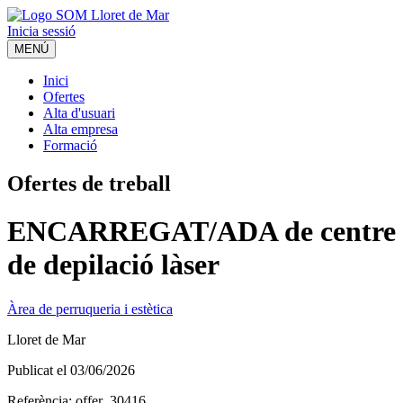
Inicia sessió
MENÚ
Inici
Ofertes
Alta d'usuari
Alta empresa
Formació
Ofertes de treball
ENCARREGAT/ADA de centre
de depilació làser
Àrea de perruqueria i estètica
Lloret de Mar
Publicat el
03/06/2026
Referència:
offer_30416