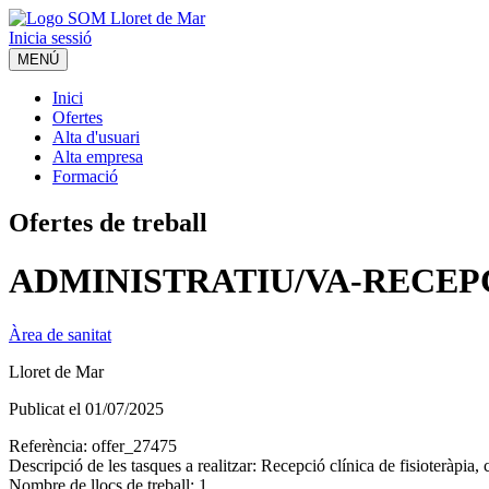
Inicia sessió
MENÚ
Inici
Ofertes
Alta d'usuari
Alta empresa
Formació
Ofertes de treball
ADMINISTRATIU/VA-RECEPCIÓ 
Àrea de sanitat
Lloret de Mar
Publicat el
01/07/2025
Referència:
offer_27475
Descripció de les tasques a realitzar:
Recepció clínica de fisioteràpia, 
Nombre de llocs de treball:
1