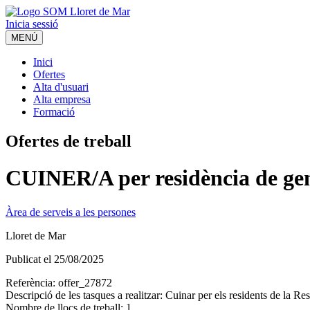
Inicia sessió
MENÚ
Inici
Ofertes
Alta d'usuari
Alta empresa
Formació
Ofertes de treball
CUINER/A per residència de ge
Àrea de serveis a les persones
Lloret de Mar
Publicat el
25/08/2025
Referència:
offer_27872
Descripció de les tasques a realitzar:
Cuinar per els residents de la Re
Nombre de llocs de treball:
1