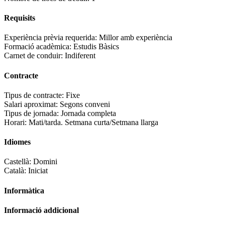
Requisits
Experiència prèvia requerida:
Millor amb experiència
Formació acadèmica:
Estudis Bàsics
Carnet de conduir:
Indiferent
Contracte
Tipus de contracte:
Fixe
Salari aproximat:
Segons conveni
Tipus de jornada:
Jornada completa
Horari:
Mati/tarda. Setmana curta/Setmana llarga
Idiomes
Castellà:
Domini
Català:
Iniciat
Informàtica
Informació addicional