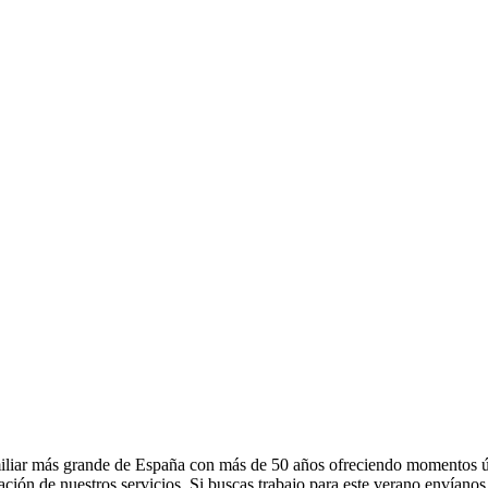
liar más grande de España con más de 50 años ofreciendo momentos ún
ción de nuestros servicios. Si buscas trabajo para este verano envíanos t