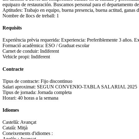
equipazo de restauración. Buscamos personal para el departamento de sa
Aptitudes: Trabajo en equipo, buena presencia, buena actitud, ganas de t
Nombre de llocs de treball:
1
Requisits
Experiència prèvia requerida:
Experiencia: Preferiblemente 3 años. Ex
Formació acadèmica:
ESO / Graduat escolar
Carnet de conduir:
Indiferent
Vehicle propi:
Indiferent
Contracte
Tipus de contracte:
Fijo discontinuo
Salari aproximat:
SEGUN CONVENIO-TABLA SALARIAL 2025
Tipus de jornada:
Jornada completa
Horari:
40 horas a la semana
Idiomes
Castellà:
Avançat
Català:
Mitjà
Coneixements d'idiomes :
Anglès :
Avançat