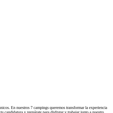
icos. En nuestros 7 campings queremos transformar la experiencia
u candidatura y prepárate para disfrutar y trabajar junto a nuestro