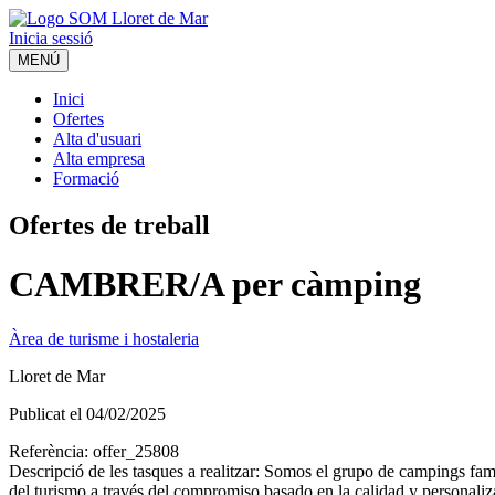
Inicia sessió
MENÚ
Inici
Ofertes
Alta d'usuari
Alta empresa
Formació
Ofertes de treball
CAMBRER/A per càmping
Àrea de turisme i hostaleria
Lloret de Mar
Publicat el
04/02/2025
Referència:
offer_25808
Descripció de les tasques a realitzar:
Somos el grupo de campings fami
del tu­rismo a través del compromiso basado en la calidad y personaliza