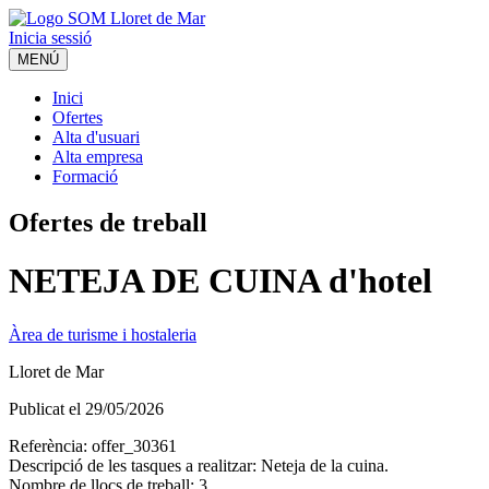
Inicia sessió
MENÚ
Inici
Ofertes
Alta d'usuari
Alta empresa
Formació
Ofertes de treball
NETEJA DE CUINA d'hotel
Àrea de turisme i hostaleria
Lloret de Mar
Publicat el
29/05/2026
Referència:
offer_30361
Descripció de les tasques a realitzar:
Neteja de la cuina.
Nombre de llocs de treball:
3