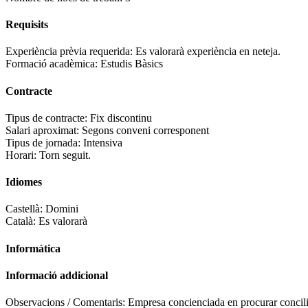
Requisits
Experiència prèvia requerida:
Es valorarà experiència en neteja.
Formació acadèmica:
Estudis Bàsics
Contracte
Tipus de contracte:
Fix discontinu
Salari aproximat:
Segons conveni corresponent
Tipus de jornada:
Intensiva
Horari:
Torn seguit.
Idiomes
Castellà:
Domini
Català:
Es valorarà
Informàtica
Informació addicional
Observacions / Comentaris:
Empresa concienciada en procurar concilia