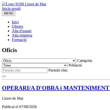
Inicia sessió
MENÚ
Inici
Ofertes
Alta d'usuari
Alta empresa
Formació
Oficis
Categoria
Població
Paraula clau
OPERARI/A D'OBRA i MANTENIMENT per
Lloret de Mar
Publicat el
07/08/2026